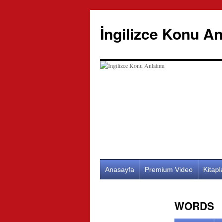
İngilizce Konu An
İçeriğe
Anasayfa
Premium Video
Kitap
atla
WORDS