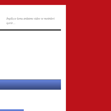
İngilizce konu anlatımı video ve metinleri
içerir…