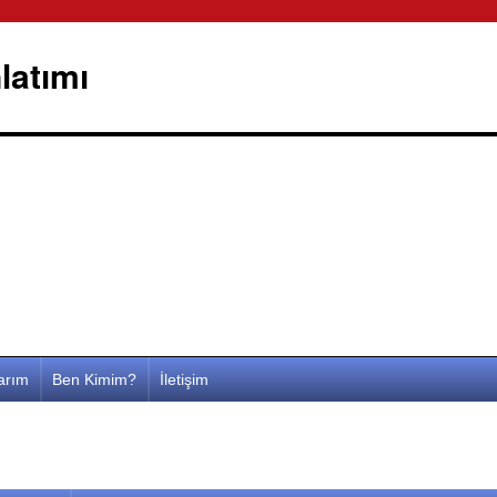
latımı
larım
Ben Kimim?
İletişim