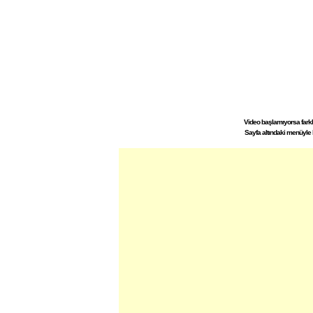
Video başlamıyorsa farklı 
Sayfa altındaki menüyle 