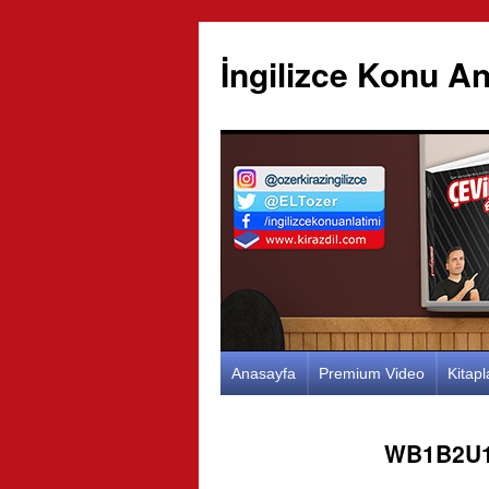
İngilizce Konu An
İçeriğe
Anasayfa
Premium Video
Kitap
atla
WB1B2U