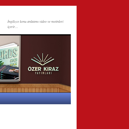
İngilizce konu anlatımı video ve metinleri
içerir…