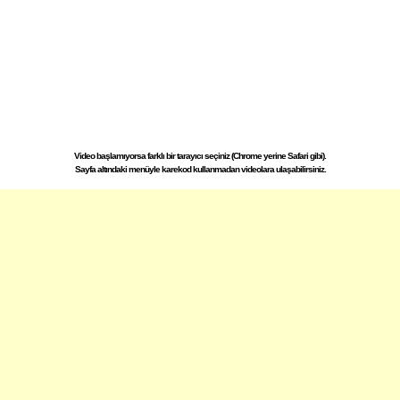
Video başlamıyorsa farklı bir tarayıcı seçiniz (Chrome yerine Safari gibi).
Sayfa altındaki menüyle karekod kullanmadan videolara ulaşabilirsiniz.