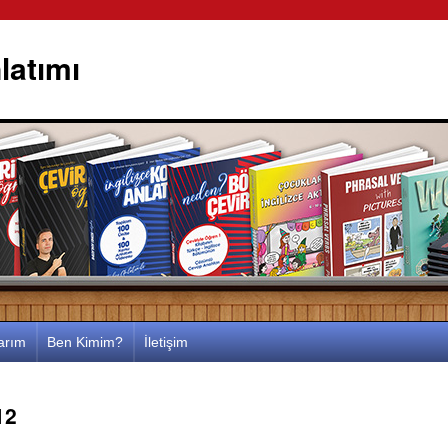
latımı
larım
Ben Kimim?
İletişim
12