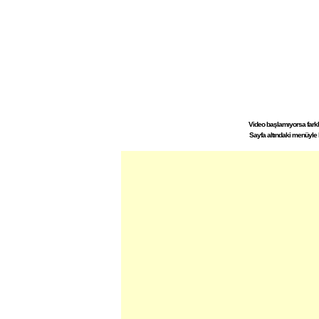
Video başlamıyorsa farklı 
Sayfa altındaki menüyle 