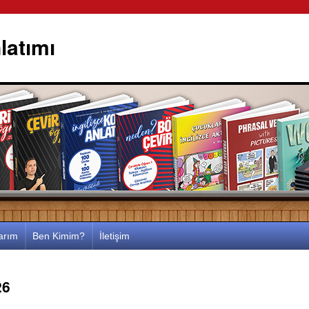
latımı
larım
Ben Kimim?
İletişim
26