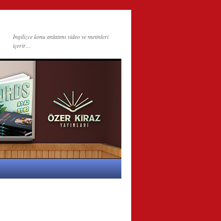
İngilizce konu anlatımı video ve metinleri
içerir…