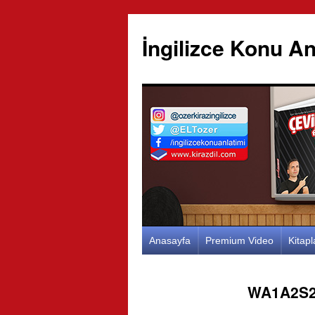
İngilizce Konu An
İçeriğe
Anasayfa
Premium Video
Kitap
atla
WA1A2S