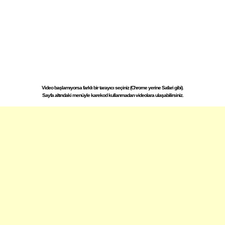
Video başlamıyorsa farklı bir tarayıcı seçiniz (Chrome yerine Safari gibi).
Sayfa altındaki menüyle karekod kullanmadan videolara ulaşabilirsiniz.