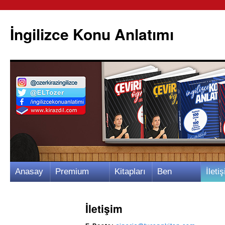
İngilizce Konu Anlatımı
İçeriğe
Anasay
Premium
Kitapları
Ben
İletiş
atla
fa
Video
m
Kimim?
m
İletişim