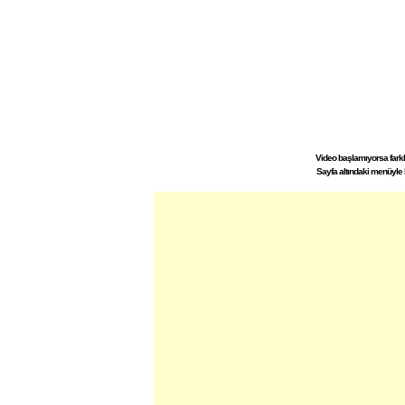
Video başlamıyorsa farklı 
Sayfa altındaki menüyle 