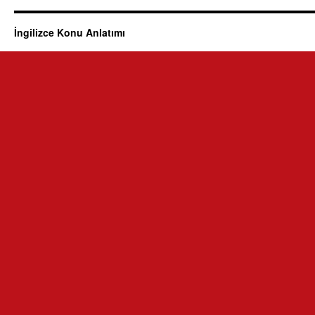
İngilizce Konu Anlatımı