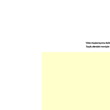
Video başlamıyorsa farklı 
Sayfa altındaki menüyle 