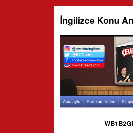
İngilizce Konu An
İçeriğe
Anasayfa
Premium Video
Kitap
atla
WB1B2G