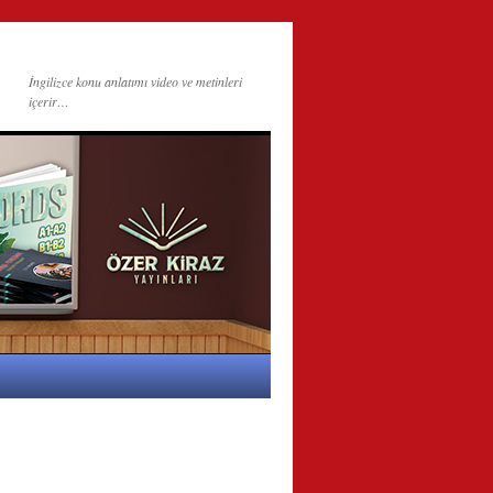
İngilizce konu anlatımı video ve metinleri
içerir…