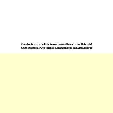
Video başlamıyorsa farklı bir tarayıcı seçiniz (Chrome yerine Safari gibi).
Sayfa altındaki menüyle karekod kullanmadan videolara ulaşabilirsiniz.