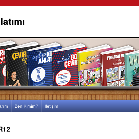
latımı
larım
Ben Kimim?
İletişim
R12