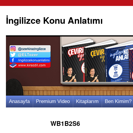
İngilizce Konu Anlatımı
İçeriğe
Anasayfa
Premium Video
Kitaplarım
Ben Kimim?
atla
WB1B2S6