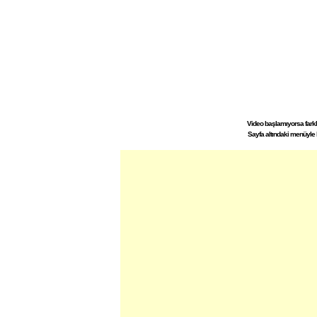
Video başlamıyorsa farklı 
Sayfa altındaki menüyle 