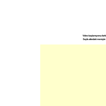
Video başlamıyorsa farklı 
Sayfa altındaki menüyle 