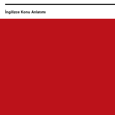
İngilizce Konu Anlatımı