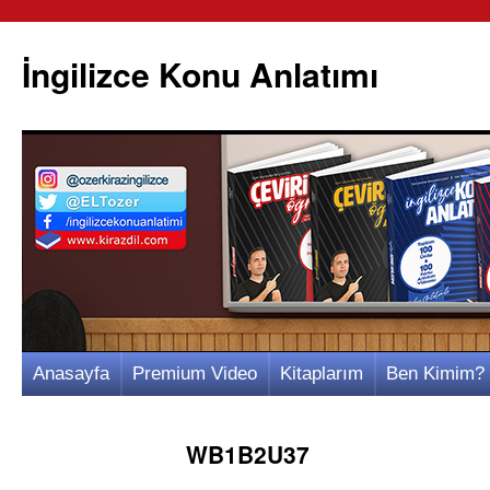
İngilizce Konu Anlatımı
İçeriğe
Anasayfa
Premium Video
Kitaplarım
Ben Kimim?
atla
WB1B2U37