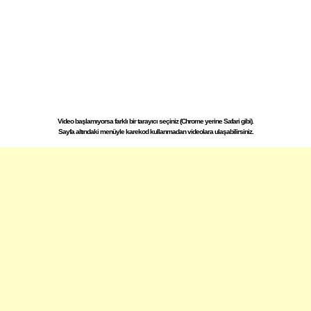
Video başlamıyorsa farklı bir tarayıcı seçiniz (Chrome yerine Safari gibi).
Sayfa altındaki menüyle karekod kullanmadan videolara ulaşabilirsiniz.