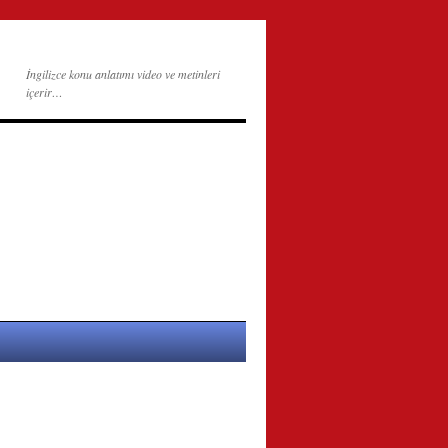
İngilizce konu anlatımı video ve metinleri
içerir…