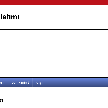
latımı
larım
Ben Kimim?
İletişim
31