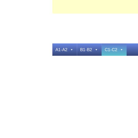
A1-A2
B1-B2
C1-C2