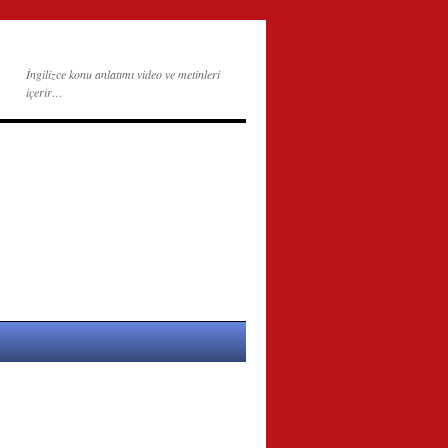
İngilizce konu anlatımı video ve metinleri
içerir…