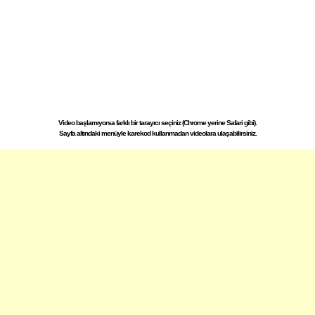
Video başlamıyorsa farklı bir tarayıcı seçiniz (Chrome yerine Safari gibi).
Sayfa altındaki menüyle karekod kullanmadan videolara ulaşabilirsiniz.