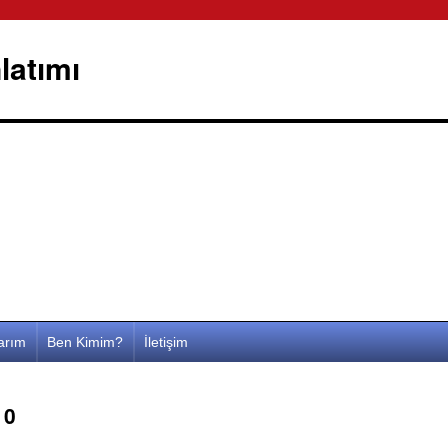
latımı
larım
Ben Kimim?
İletişim
10