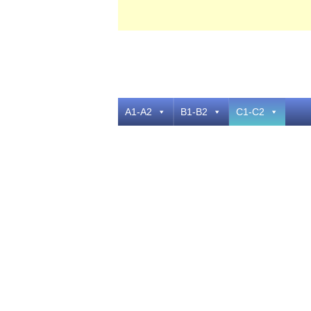
A1-A2
B1-B2
C1-C2