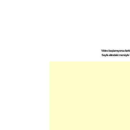
Video başlamıyorsa farklı 
Sayfa altındaki menüyle 