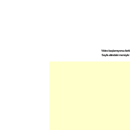
Video başlamıyorsa farklı 
Sayfa altındaki menüyle 