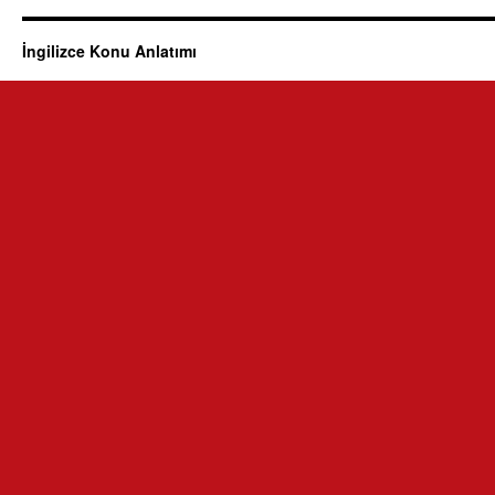
İngilizce Konu Anlatımı