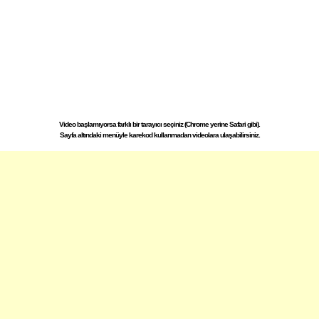
Video başlamıyorsa farklı bir tarayıcı seçiniz (Chrome yerine Safari gibi).
Sayfa altındaki menüyle karekod kullanmadan videolara ulaşabilirsiniz.