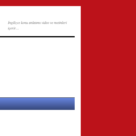
İngilizce konu anlatımı video ve metinleri
içerir…