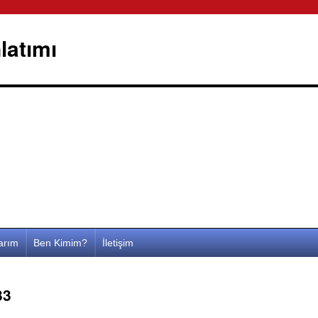
latımı
larım
Ben Kimim?
İletişim
33