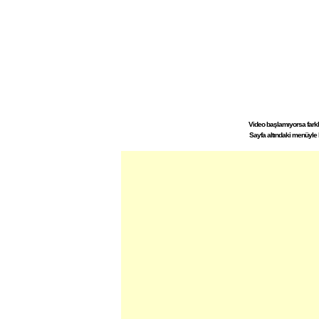
Video başlamıyorsa farklı 
Sayfa altındaki menüyle 