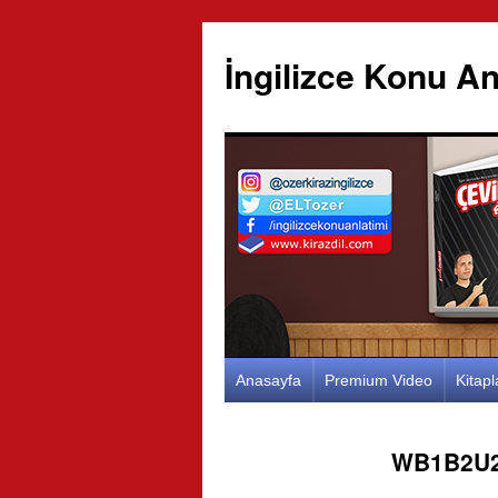
İngilizce Konu An
İçeriğe
Anasayfa
Premium Video
Kitap
atla
WB1B2U