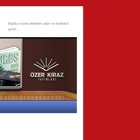
İngilizce konu anlatımı video ve metinleri
içerir…