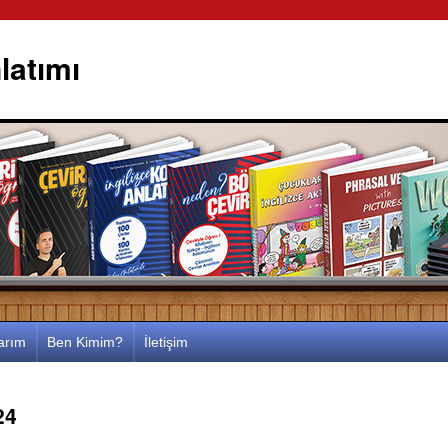
latımı
larım
Ben Kimim?
İletişim
24