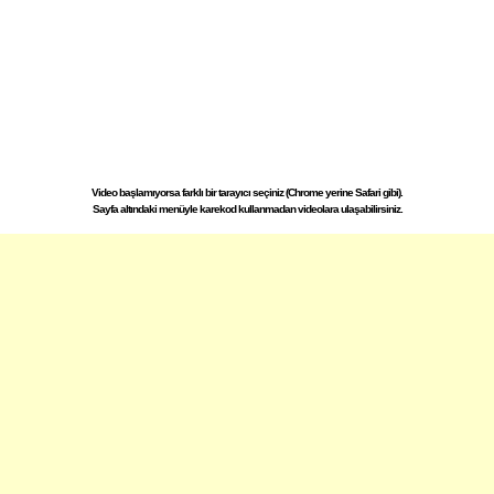
Video başlamıyorsa farklı bir tarayıcı seçiniz (Chrome yerine Safari gibi).
Sayfa altındaki menüyle karekod kullanmadan videolara ulaşabilirsiniz.