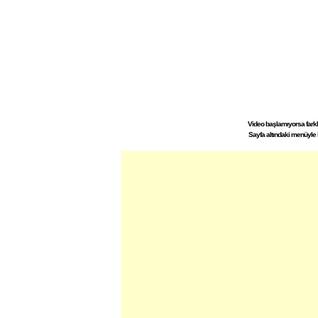
Video başlamıyorsa farklı 
Sayfa altındaki menüyle 