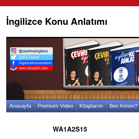
İngilizce Konu Anlatımı
İçeriğe
Anasayfa
Premium Video
Kitaplarım
Ben Kimim?
atla
WA1A2S15