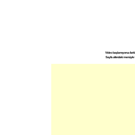
Video başlamıyorsa farklı 
Sayfa altındaki menüyle 