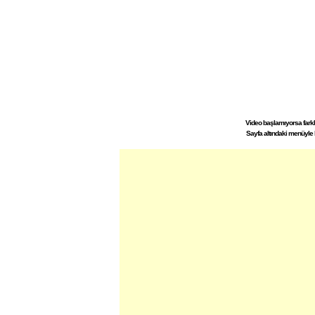
Video başlamıyorsa farklı 
Sayfa altındaki menüyle 