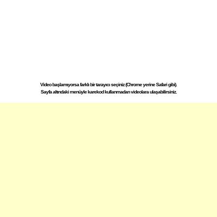
Video başlamıyorsa farklı bir tarayıcı seçiniz (Chrome yerine Safari gibi).
Sayfa altındaki menüyle karekod kullanmadan videolara ulaşabilirsiniz.