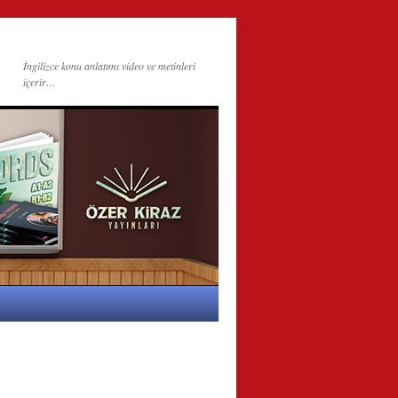
İngilizce konu anlatımı video ve metinleri
içerir…