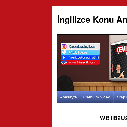
İngilizce Konu An
İçeriğe
Anasayfa
Premium Video
Kitap
atla
WB1B2U