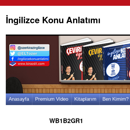
İngilizce Konu Anlatımı
İçeriğe
Anasayfa
Premium Video
Kitaplarım
Ben Kimim?
atla
WB1B2GR1