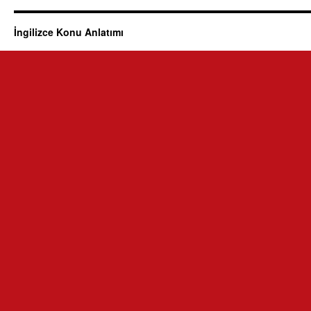
İngilizce Konu Anlatımı