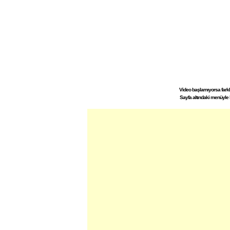
Video başlamıyorsa farklı 
Sayfa altındaki menüyle 