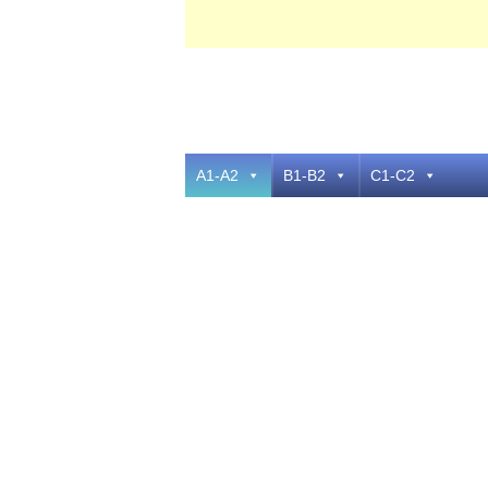
A1-A2
B1-B2
C1-C2