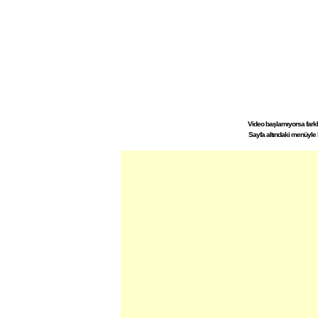
Video başlamıyorsa farklı 
Sayfa altındaki menüyle 