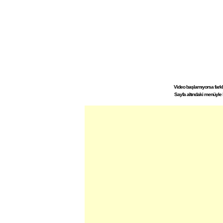
Video başlamıyorsa farklı 
Sayfa altındaki menüyle 