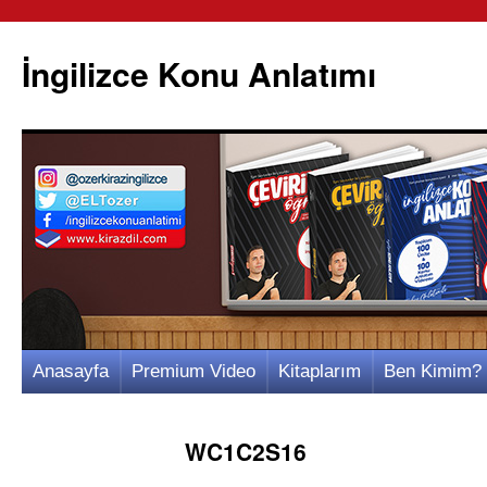
İngilizce Konu Anlatımı
İçeriğe
Anasayfa
Premium Video
Kitaplarım
Ben Kimim?
atla
WC1C2S16