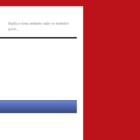
İngilizce konu anlatımı video ve metinleri
içerir…