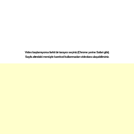
Video başlamıyorsa farklı bir tarayıcı seçiniz (Chrome yerine Safari gibi).
Sayfa altındaki menüyle karekod kullanmadan videolara ulaşabilirsiniz.