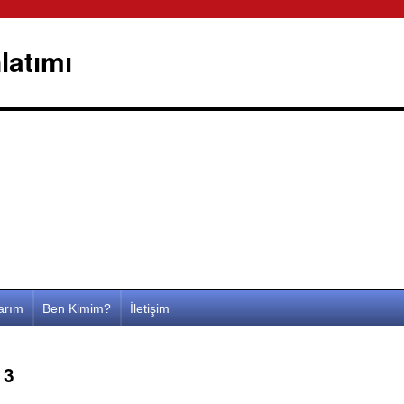
latımı
larım
Ben Kimim?
İletişim
13