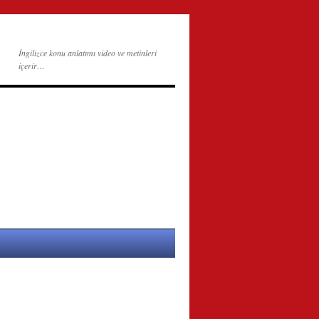
İngilizce konu anlatımı video ve metinleri
içerir…