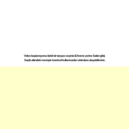
Video başlamıyorsa farklı bir tarayıcı seçiniz (Chrome yerine Safari gibi).
Sayfa altındaki menüyle karekod kullanmadan videolara ulaşabilirsiniz.