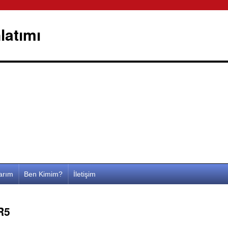
latımı
larım
Ben Kimim?
İletişim
R5