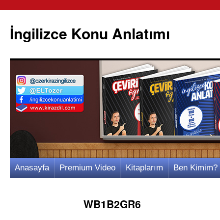
İngilizce Konu Anlatımı
İçeriğe
Anasayfa
Premium Video
Kitaplarım
Ben Kimim?
atla
WB1B2GR6