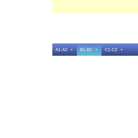
A1-A2
B1-B2
C1-C2