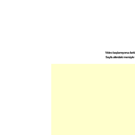
Video başlamıyorsa farklı 
Sayfa altındaki menüyle 