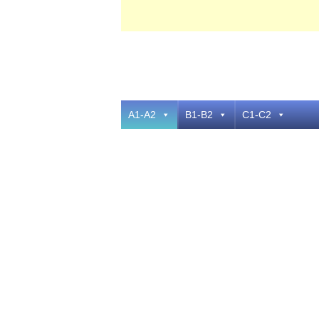
A1-A2
B1-B2
C1-C2