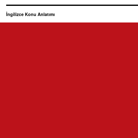
İngilizce Konu Anlatımı