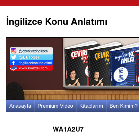
İngilizce Konu Anlatımı
İçeriğe
Anasayfa
Premium Video
Kitaplarım
Ben Kimim?
atla
WA1A2U7