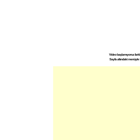
Video başlamıyorsa farklı 
Sayfa altındaki menüyle 