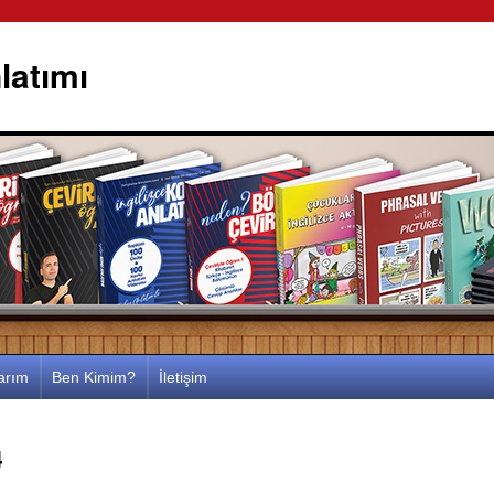
latımı
larım
Ben Kimim?
İletişim
4