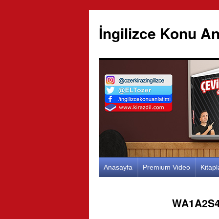
İngilizce Konu An
İçeriğe
Anasayfa
Premium Video
Kitap
atla
WA1A2S