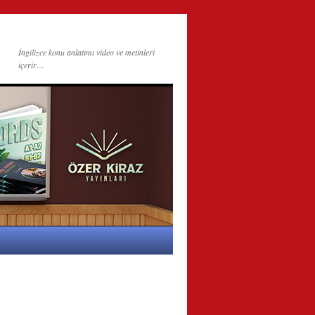
İngilizce konu anlatımı video ve metinleri
içerir…