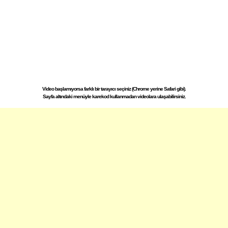
Video başlamıyorsa farklı bir tarayıcı seçiniz (Chrome yerine Safari gibi).
Sayfa altındaki menüyle karekod kullanmadan videolara ulaşabilirsiniz.