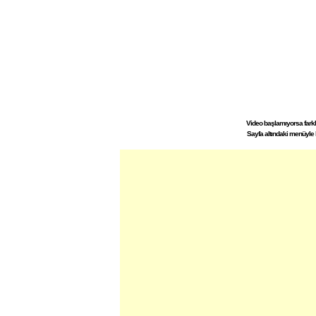
Video başlamıyorsa farklı 
Sayfa altındaki menüyle 