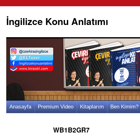
İngilizce Konu Anlatımı
İçeriğe
Anasayfa
Premium Video
Kitaplarım
Ben Kimim?
atla
WB1B2GR7