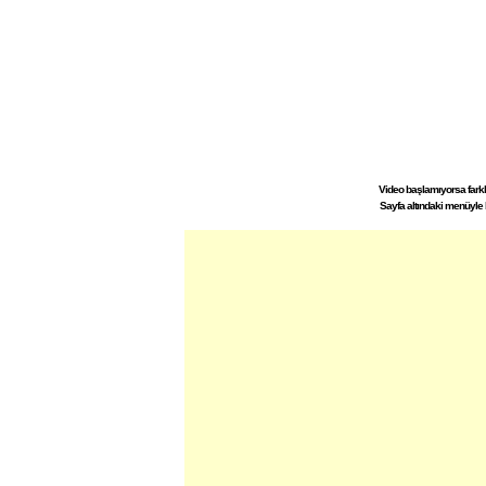
Video başlamıyorsa farklı 
Sayfa altındaki menüyle 