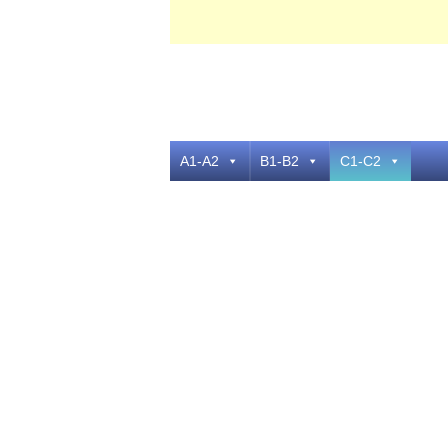
A1-A2
B1-B2
C1-C2