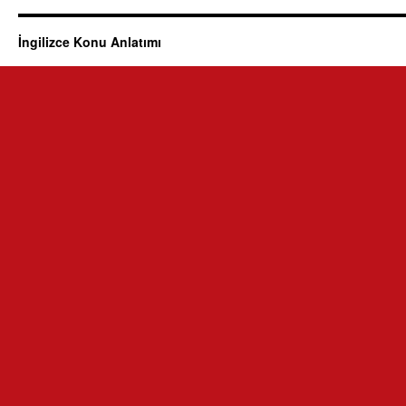
İngilizce Konu Anlatımı