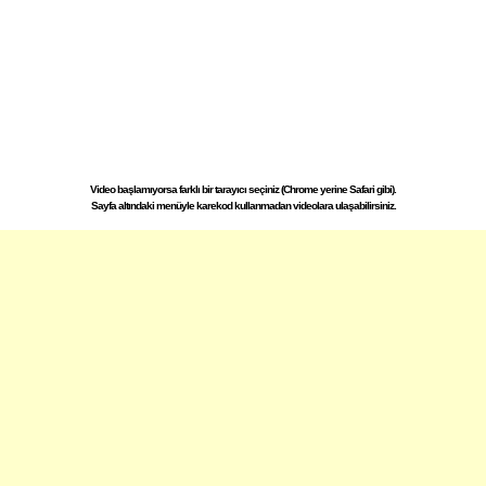
Video başlamıyorsa farklı bir tarayıcı seçiniz (Chrome yerine Safari gibi).
Sayfa altındaki menüyle karekod kullanmadan videolara ulaşabilirsiniz.