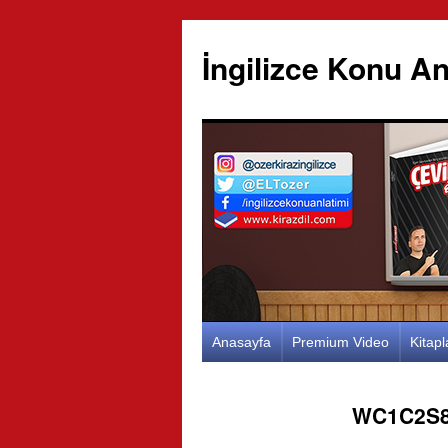
İngilizce Konu An
İçeriğe
Anasayfa
Premium Video
Kitap
atla
WC1C2S