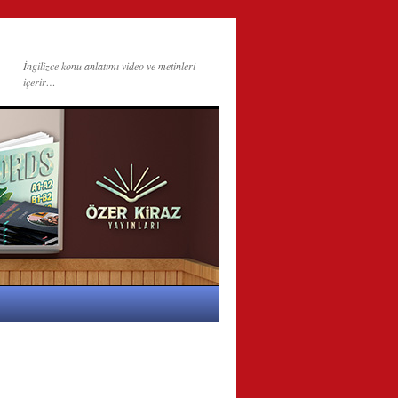
İngilizce konu anlatımı video ve metinleri
içerir…