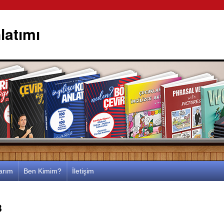
latımı
larım
Ben Kimim?
İletişim
8