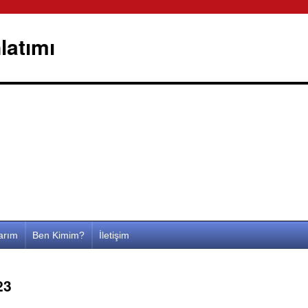
latımı
larım
Ben Kimim?
İletişim
23