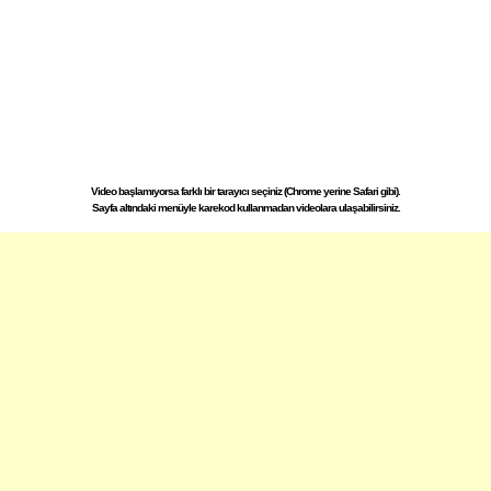
Video başlamıyorsa farklı bir tarayıcı seçiniz (Chrome yerine Safari gibi).
Sayfa altındaki menüyle karekod kullanmadan videolara ulaşabilirsiniz.