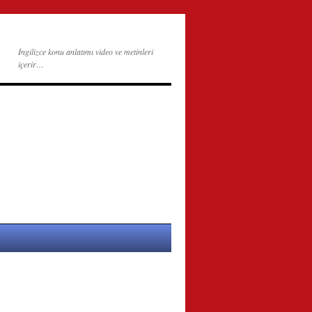
İngilizce konu anlatımı video ve metinleri
içerir…