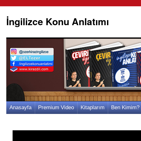
İngilizce Konu Anlatımı
İçeriğe
Anasayfa
Premium Video
Kitaplarım
Ben Kimim?
atla