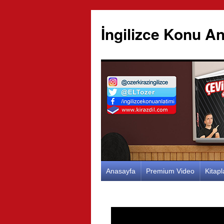
İngilizce Konu An
İçeriğe
Anasayfa
Premium Video
Kitap
atla