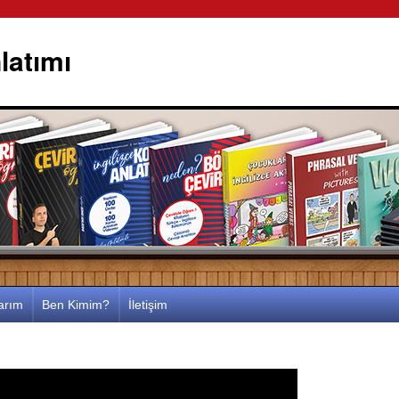
latımı
larım
Ben Kimim?
İletişim