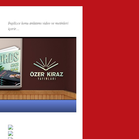
İngilizce konu anlatımı video ve metinleri
içerir…