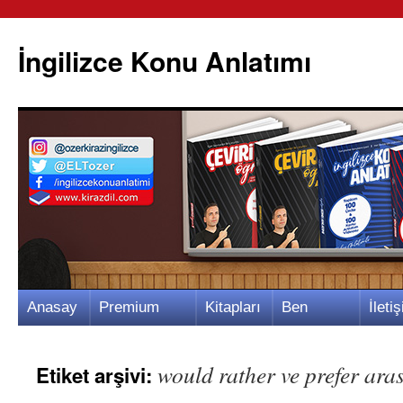
İngilizce Konu Anlatımı
İçeriğe
Anasay
Premium
Kitapları
Ben
İletiş
atla
fa
Video
m
Kimim?
m
would rather ve prefer ara
Etiket arşivi: