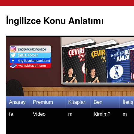
İngilizce Konu Anlatımı
İçeriğe
Anasay
Premium
Kitapları
Ben
İletiş
atla
fa
Video
m
Kimim?
m