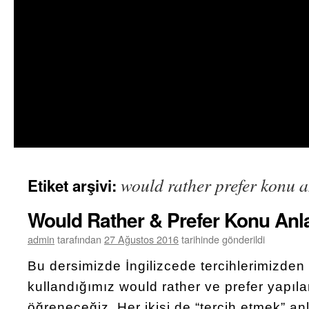
would rather prefer konu a
Etiket arşivi:
Would Rather & Prefer Konu Anl
admin
tarafından
27 Ağustos 2016
tarihinde gönderildi
Bu dersimizde İngilizcede tercihlerimizde
kullandığımız would rather ve prefer yapıla
öğreneceğiz. Her ikisi de “tercih etmek” a