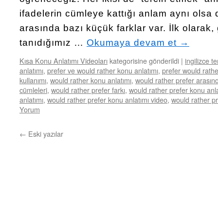
ifadelerin cümleye kattığı anlam aynı olsa d
arasında bazı küçük farklar var. İlk olarak
tanıdığımız …
Okumaya devam et
→
Kısa Konu Anlatımı Videoları
kategorisine gönderildi
|
ingilizce t
anlatımı
,
prefer ve would rather konu anlatımı
,
prefer would rathe
kullanımı
,
would rather konu anlatımı
,
would rather prefer arasınd
cümleleri
,
would rather prefer farkı
,
would rather prefer konu anl
anlatımı
,
would rather prefer konu anlatımı video
,
would rather pr
Yorum
←
Eski yazılar