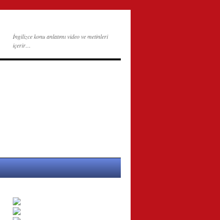
İngilizce konu anlatımı video ve metinleri
içerir…