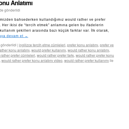
onu Anlatımı
nde gönderildi
rimizden bahsederken kullandığımız would rather ve prefer
. Her ikisi de “tercih etmek” anlamına gelen bu ifadelerin
ullanım şekilleri arasında bazı küçük farklar var. İlk olarak,
ya devam et
→
 gönderildi
|
ingilizce tercih etme cümleleri
,
prefer konu anlatımı
,
prefer ve
ather konu anlatımı
,
would prefer kullanımı
,
would rather konu anlatımı
,
rather prefer cümleleri
,
would rather prefer farkı
,
would rather prefer konu
,
would rather prefer konu anlatımı video
,
would rather prefer kullanımı
ile