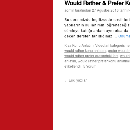
Would Rather & Prefer K
admin
tarafından
27 Ağustos 2016
tarihi
Bu dersimizde İngilizcede tercihle
yapılarının kullanımını öğreneceğiz
cümleye kattığı anlam aynı olsa da k
geçen dersten tanıdığımız …
Okuma
Kısa Konu Anlatımı Videoları
kategorisine
would rather konu anlatımı
,
prefer would r
would rather prefer arasındaki fark
,
would 
anlatım
,
would rather prefer konu anlatımı
etiketlendi
|
5 Yorum
←
Eski yazılar