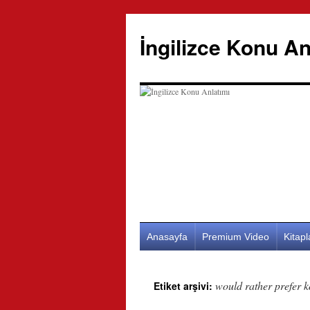
İngilizce Konu An
İçeriğe
Anasayfa
Premium Video
Kitap
atla
would rather prefer k
Etiket arşivi: