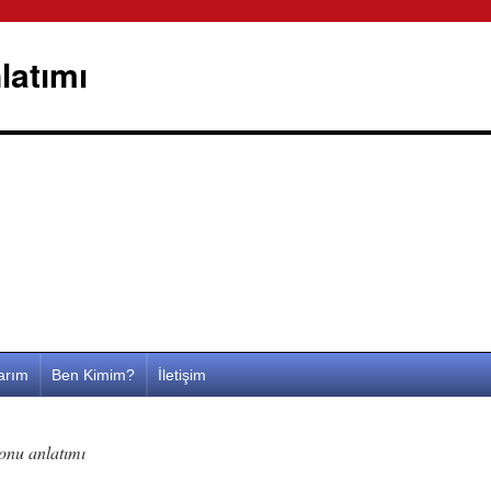
latımı
larım
Ben Kimim?
İletişim
onu anlatımı