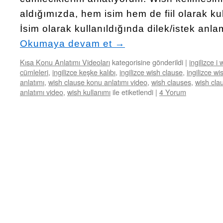
aldığımızda, hem isim hem de fiil olarak kull
İsim olarak kullanıldığında dilek/istek anlam
Okumaya devam et
→
Kısa Konu Anlatımı Videoları
kategorisine gönderildi
|
ingilizce i
cümleleri
,
ingilizce keşke kalıbı
,
ingilizce wish clause
,
ingilizce wi
anlatımı
,
wish clause konu anlatımı video
,
wish clauses
,
wish cla
anlatımı video
,
wish kullanımı
ile etiketlendi
|
4 Yorum